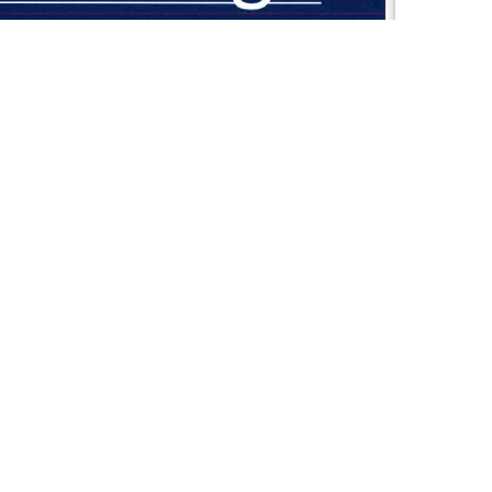
durables ont été mises en place par l’Etat en direction des entre
/www.orne.gouv.fr/dispositifs-de-soutien-des-entreprises-face
ormes d’aides financières
et de tarifs spécifiques, sous réserve de
 taille de l’entreprise, de l’importance de ses dépenses énergét
est inférieure ou égale à 36 kVA.
it fournir une attestation à son fournisseur d’énergie, ce qui perme
au 3022.
ctricité pour les entreprises
environ deux mois avant la fin de leur
ant toute résiliation.