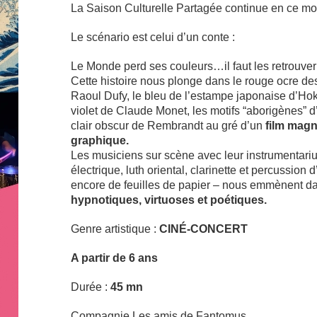
La Saison Culturelle Partagée continue en ce m
Le scénario est celui d’un conte :
Le Monde perd ses couleurs…il faut les retrouver
Cette histoire nous plonge dans le rouge ocre des
Raoul Dufy, le bleu de l’estampe japonaise d’Ho
violet de Claude Monet, les motifs “aborigènes” d’
clair obscur de Rembrandt au gré d’un
film magn
graphique.
Les musiciens sur scène avec leur instrumentariu
électrique, luth oriental, clarinette et percussion 
encore de feuilles de papier – nous emmènent 
hypnotiques, virtuoses et poétiques.
Genre artistique :
CINÉ-CONCERT
A partir de 6 ans
Durée :
45 mn
Compagnie Les amis de Fantomus