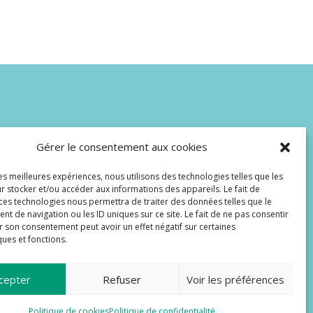
Gérer le consentement aux cookies
Secrétariat ouvert
les meilleures expériences, nous utilisons des technologies telles que les
du lundi au jeudi
r stocker et/ou accéder aux informations des appareils. Le fait de
9h00-12h00
 ces technologies nous permettra de traiter des données telles que le
14h00-17h00
 de navigation ou les ID uniques sur ce site. Le fait de ne pas consentir
le vendredi
r son consentement peut avoir un effet négatif sur certaines
ques et fonctions.
9h00-12h00
cepter
Refuser
Voir les préférences
Politique de cookies
Politique de confidentialité