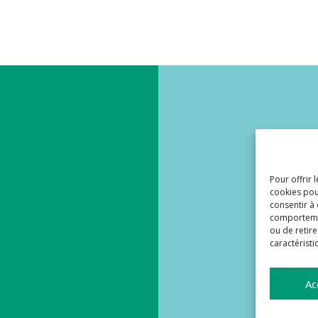
Pour offrir 
cookies pou
consentir à
comportement
ou de retire
caractéristi
Ac