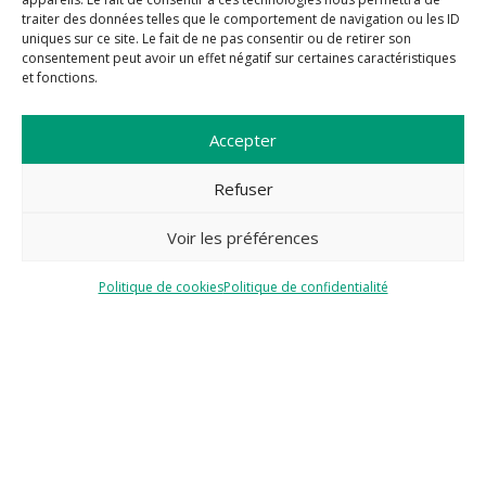
traiter des données telles que le comportement de navigation ou les ID
uniques sur ce site. Le fait de ne pas consentir ou de retirer son
consentement peut avoir un effet négatif sur certaines caractéristiques
et fonctions.
Accepter
Communauté de communes Andaine-Passais
26 avenue Léopold Barré
Juvigny sous Andaine
Refuser
61140 JUVIGNY VAL D’ANDAINE
Voir les préférences
Tél :
02 33 37 95 15
Politique de cookies
Politique de confidentialité
Secrétariat ouvert
du lundi au jeudi
9h00-12h00
14h00-17h00
le vendredi